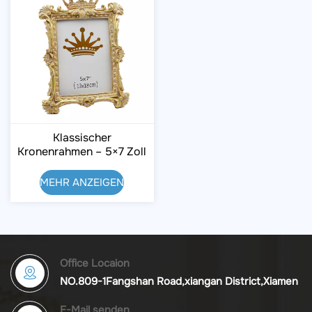
Klassischer
Kronenrahmen – 5×7 Zoll
Zur Dekoration
MEHR ANZEIGEN
Office Locaion
NO.809-1Fangshan Road,xiangan District,Xiamen
E-Mail senden