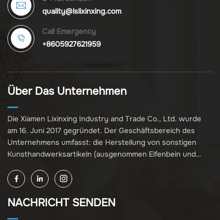
quality@lslixinxing.com
Call Emergency
+8605927621959
Über Das Unternehmen
Die Xiamen Lixinxing Industry and Trade Co., Ltd. wurde
am 16. Juni 2017 gegründet. Der Geschäftsbereich des
Unternehmens umfasst: die Herstellung von sonstigen
Kunsthandwerksartikeln (ausgenommen Elfenbein und
Elfenbeinprodukte); den Großhandel mit Schmuck,
Kunsthandwerk und Sammlerstücken (ausgenommen
Kulturgüter, Elfenbein und Elfenbeinprodukte); sonstige
NACHRICHT SENDEN
nicht näher spezifizierte Großhandelsgeschäfte
(ausgenommen Geschäftsprojekte, die einer Genehmigung